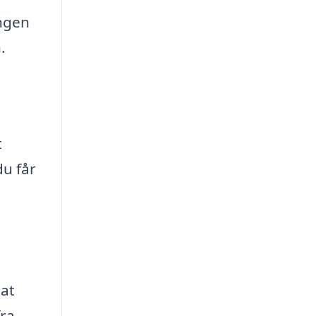
ingen
.
t
du får
 at
fra