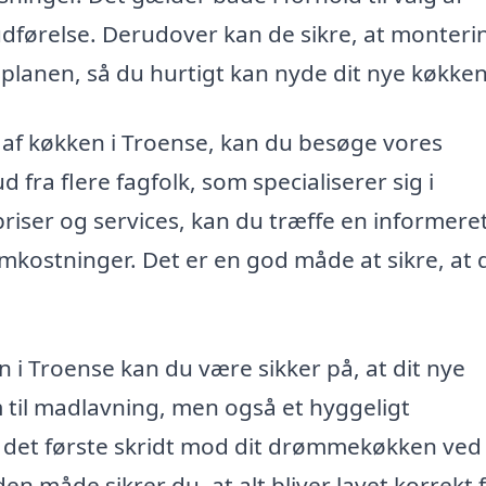
e udførelse. Derudover kan de sikre, at monter
idsplanen, så du hurtigt kan nyde dit nye køkken
g af køkken i Troense, kan du besøge vores
fra flere fagfolk, som specialiserer sig i
ser og services, kan du træffe en informere
mkostninger. Det er en god måde at sikre, at 
i Troense kan du være sikker på, at dit nye
m til madlavning, men også et hyggeligt
g det første skridt mod dit drømmekøkken ved
den måde sikrer du, at alt bliver lavet korrekt 