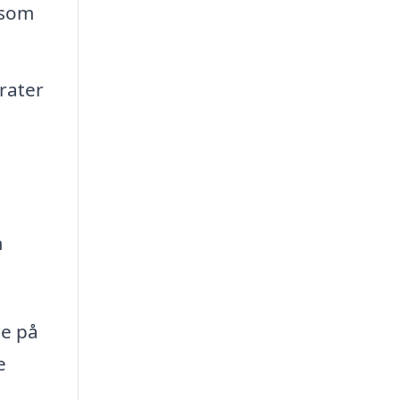
 som
rater
m
se på
e