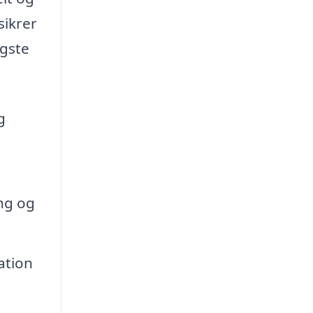
sikrer
igste
g
ng og
ation