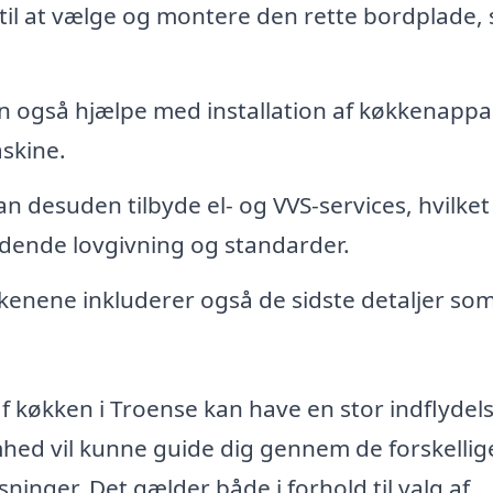
til at vælge og montere den rette bordplade,
n også hjælpe med installation af køkkenappa
skine.
 desuden tilbyde el- og VVS-services, hvilket
gældende lovgivning og standarder.
enene inkluderer også de sidste detaljer so
 af køkken i Troense kan have en stor indflydel
mhed vil kunne guide dig gennem de forskellig
inger. Det gælder både i forhold til valg af