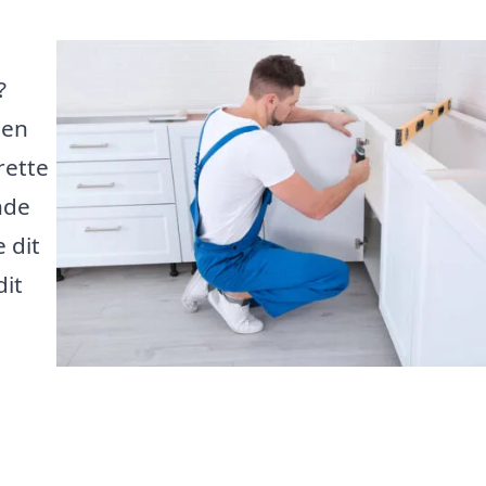
?
 en
rette
inde
 dit
dit