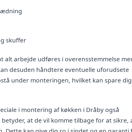
klædning
g skuffer
 at alt arbejde udføres i overensstemmelse me
 kan desuden håndtere eventuelle uforudsete
opstå under monteringen, hvilket kan spare di
eciale i montering af køkken i Dråby også
etyder, at de vil komme tilbage for at sikre, a
. Dette kan give dig ro i sindet og en garanti f