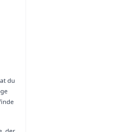
 at du
ige
finde
e, der