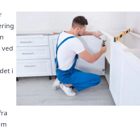
r
ering
en
k ved
det i
fra
 om