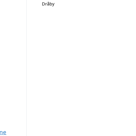
Dråby
une