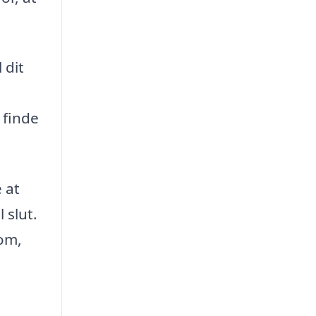
 dit
 finde
 at
 slut.
 om,