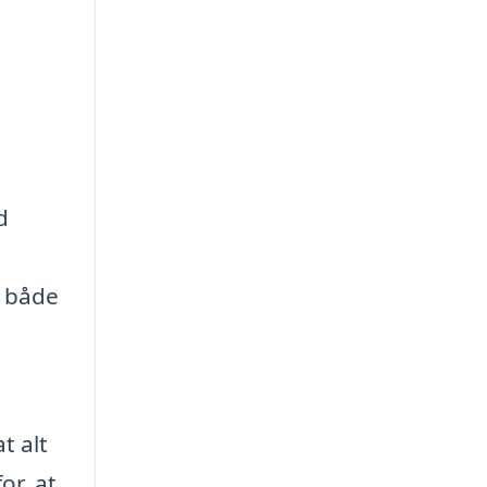
d
g både
t alt
or, at