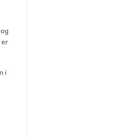
 og
 er
n i