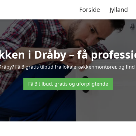
Forside
Jylland
ken i Dråby – få professi
åby? Få 3 gratis tilbud fra lokale køkkenmontører, og find d
Få 3 tilbud, gratis og uforpligtende