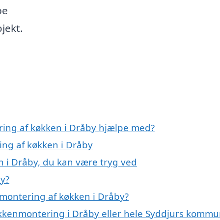
pe
ojekt.
ring af køkken i Dråby hjælpe med?
ing af køkken i Dråby
n i Dråby, du kan være tryg ved
by?
montering af køkken i Dråby?
økkenmontering i Dråby eller hele Syddjurs komm