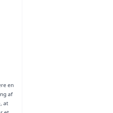
ære en
ing af
, at
r et