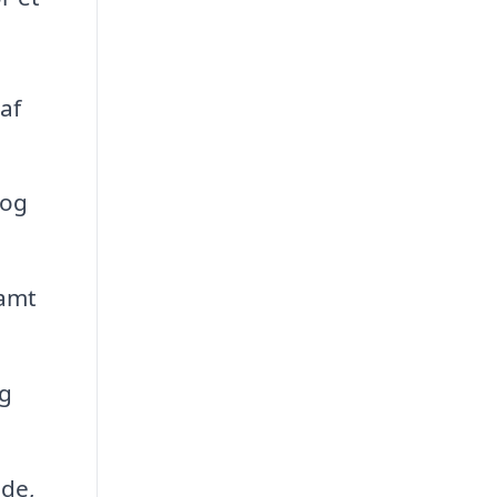
af
 og
samt
og
jde,