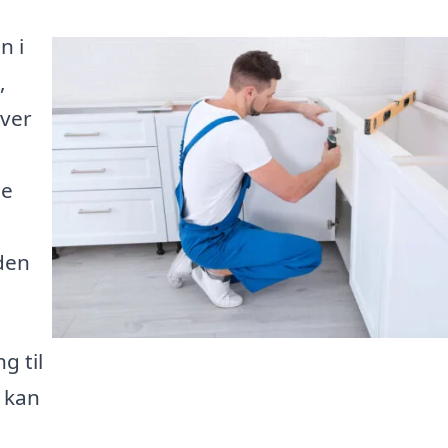
n i
,
iver
de
 den
g til
u kan