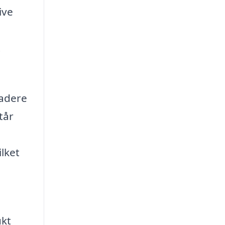
ive
t
radere
tår
ilket
ukt