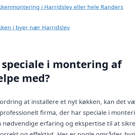
kkenmontering i Harridslev eller hele Randers
kken i byer nær Harridslev
speciale i montering af
jælpe med?
rdring at installere et nyt køkken, kan det v
 professionelt firma, der har speciale i monter
 nødvendige erfaring og ekspertise til at sikre
korrekt og effektivt. Her er nogle områder, hvo