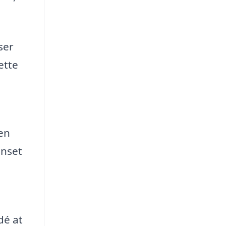
ser
ette
en
anset
dé at