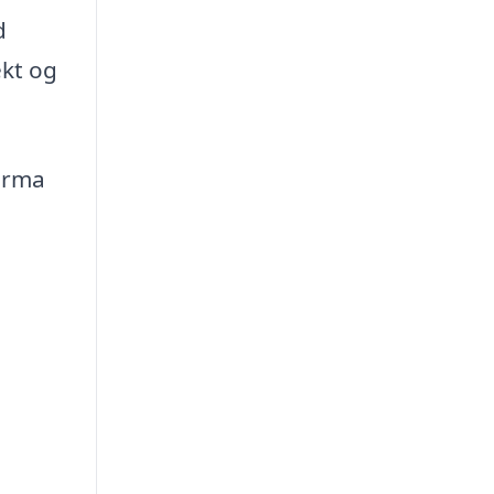
d
ekt og
firma