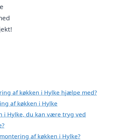
ne
 med
ekt!
ring af køkken i Hylke hjælpe med?
ing af køkken i Hylke
 i Hylke, du kan være tryg ved
e?
montering af køkken i Hylke?