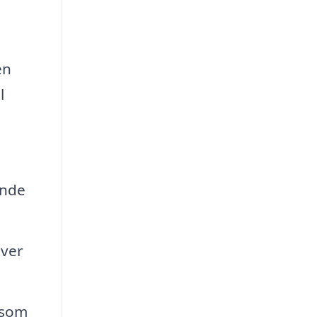
en
l
ende
iver
 som