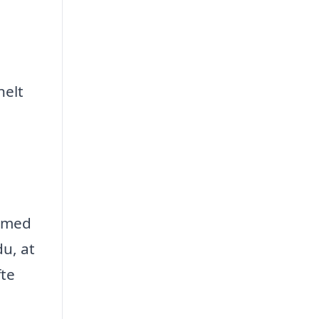
nelt
s med
u, at
fte