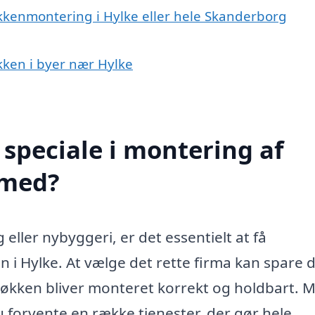
økkenmontering i Hylke eller hele Skanderborg
økken i byer nær Hylke
speciale i montering af
 med?
ller nybyggeri, er det essentielt at få
n i Hylke. At vælge det rette firma kan spare d
e køkken bliver monteret korrekt og holdbart. 
 forvente en række tjenester, der gør hele