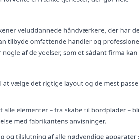
økkener veluddannede håndværkere, der har d
an tilbyde omfattende handler og professione
 nogle af de ydelser, som et sådant firma kan
l at vælge det rigtige layout og de mest pass
at alle elementer – fra skabe til bordplader – bl
lse med fabrikantens anvisninger.
 og tilslutning af alle nødvendige apparater