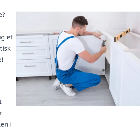
e?
ig et
tisk
e!
t
r
en i