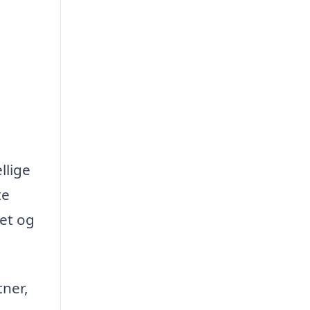
llige
te
tet og
tner,