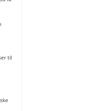
n
r til
iske