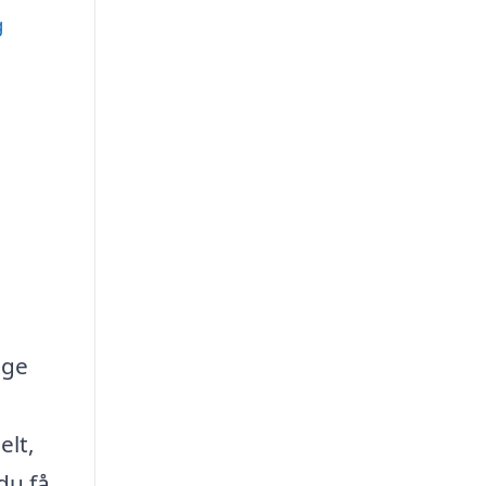
g
lge
elt,
du få