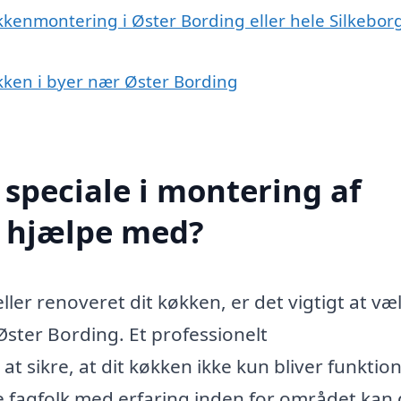
kkenmontering i Øster Bording eller hele Silkebor
økken i byer nær Øster Bording
speciale i montering af
g hjælpe med?
eller renoveret dit køkken, er det vigtigt at væ
 Øster Bording. Et professionelt
sikre, at dit køkken ikke kun bliver funktion
e fagfolk med erfaring inden for området kan 