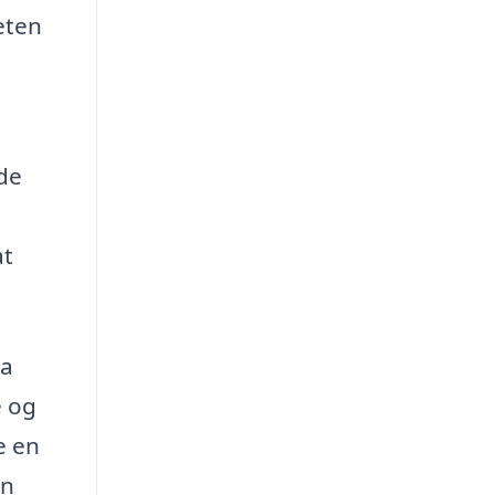
eten
nde
at
ra
e og
e en
an