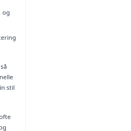
, og
tering
gså
nelle
n stil
ofte
 og