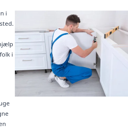
n i
sted.
hjælp
folk i
ruge
gne
den