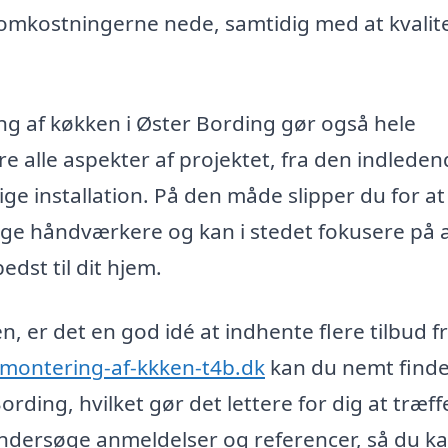
 omkostningerne nede, samtidig med at kvalit
ng af køkken i Øster Bording gør også hele
e alle aspekter af projektet, fra den indlede
ge installation. På den måde slipper du for at
ige håndværkere og kan i stedet fokusere på 
dst til dit hjem.
, er det en god idé at indhente flere tilbud f
-montering-af-kkken-t4b.dk
kan du nemt find
rding, hvilket gør det lettere for dig at træff
t undersøge anmeldelser og referencer, så du k