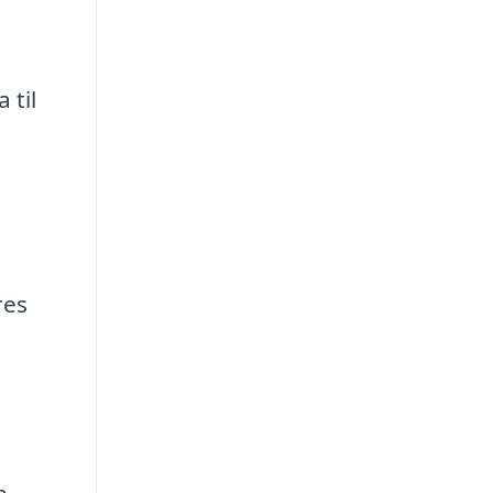
 til
res
n