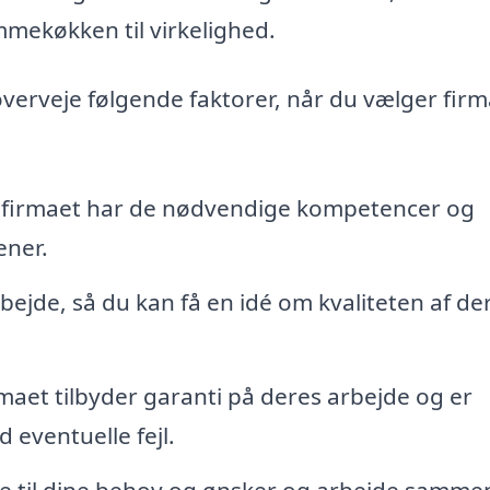
ømmekøkken til virkelighed.
overveje følgende faktorer, når du vælger firma
 firmaet har de nødvendige kompetencer og
ener.
bejde, så du kan få en idé om kvaliteten af de
rmaet tilbyder garanti på deres arbejde og er
d eventuelle fejl.
tte til dine behov og ønsker og arbejde samme