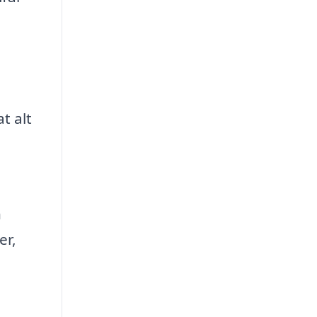
t alt
n
er,