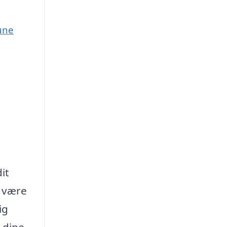
une
it
være
ig
 dine