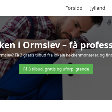
Forside
Jylland
en i Ormslev – få profess
slev? Få 3 gratis tilbud fra lokale køkkenmontører, og find 
Få 3 tilbud, gratis og uforpligtende