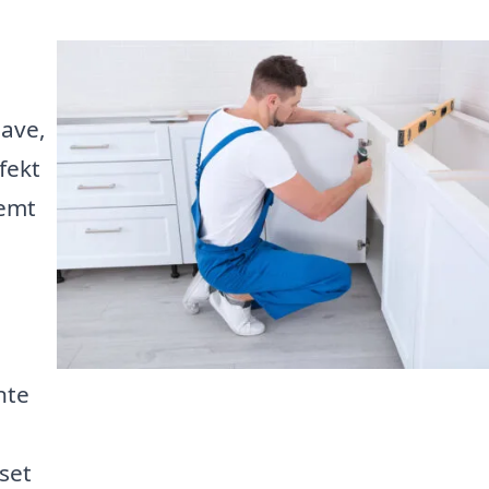
ave,
fekt
nemt
nte
set