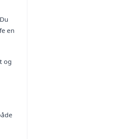
 Du
fe en
et og
både