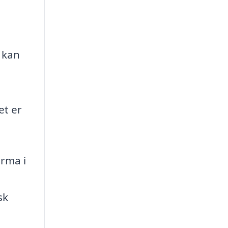
n kan
et er
irma i
sk