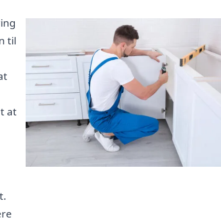
ring
 til
at
t at
t.
ere