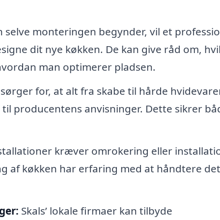
 selve monteringen begynder, vil et professio
igne dit nye køkken. De kan give råd om, hvi
g hvordan man optimerer pladsen.
rger for, at alt fra skabe til hårde hvidevare
d til producentens anvisninger. Dette sikrer bå
llationer kræver omrokering eller installati
ing af køkken har erfaring med at håndtere de
ger:
Skals’ lokale firmaer kan tilbyde