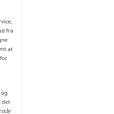
rvice,
ud fra
gne
mt at
for
 og
s det
rstår