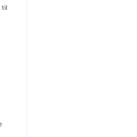
til
e