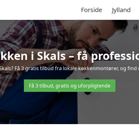
Forside
Jylland
ken i Skals – få professi
als? Få 3 gratis tilbud fra lokale køkkenmontører, og find d
Få 3 tilbud, gratis og uforpligtende