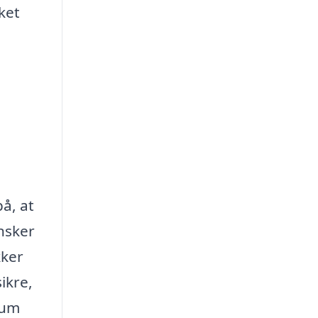
ket
å, at
nsker
kker
sikre,
rum