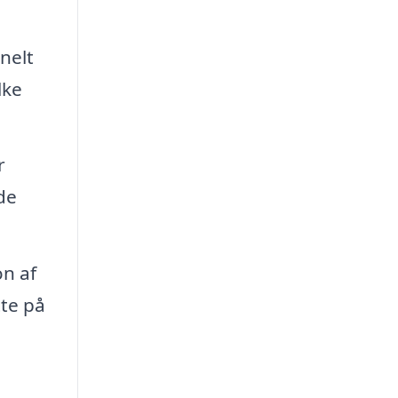
nelt
lke
r
de
on af
tte på