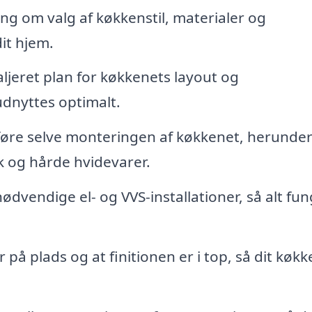
ng om valg af køkkenstil, materialer og
dit hjem.
taljeret plan for køkkenets layout og
dnyttes optimalt.
udføre selve monteringen af køkkenet, herunde
sk og hårde hvidevarer.
ødvendige el- og VVS-installationer, så alt fu
er på plads og at finitionen er i top, så dit køk