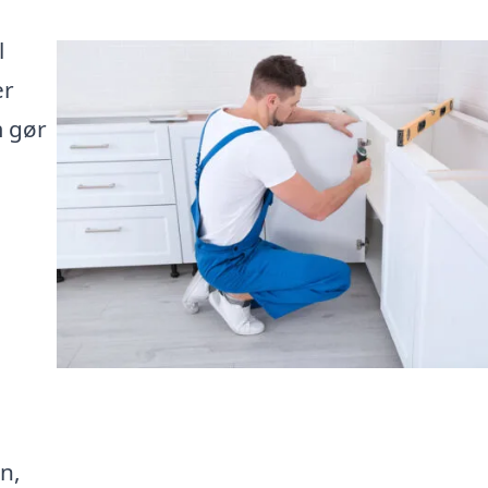
l
er
m gør
n,