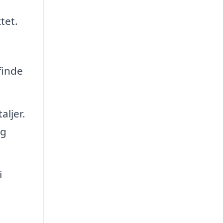
tet.
finde
aljer.
og
i