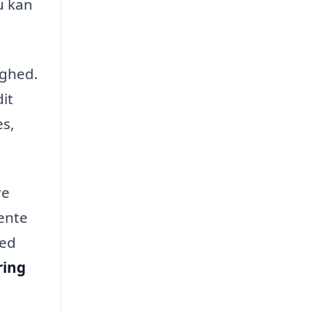
u kan
ighed.
it
es,
re
hente
Med
ring