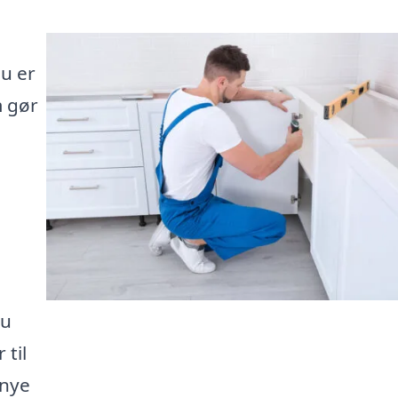
Du er
m gør
du
 til
 nye