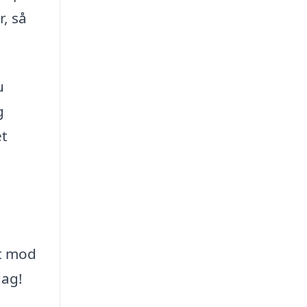
, så
u
g
et
dt mod
dag!