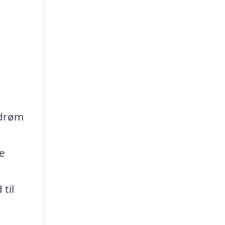
 drøm
e
til