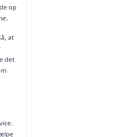
dde op
me.
å, at
t
e det
 om
u
vice.
jælpe