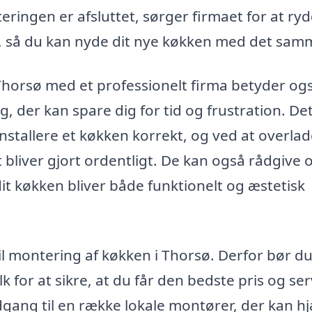
ringen er afsluttet, sørger firmaet for at ry
g, så du kan nyde dit nye køkken med det sam
Thorsø med et professionelt firma betyder ogs
g, der kan spare dig for tid og frustration. De
nstallere et køkken korrekt, og ved at overlad
lt bliver gjort ordentligt. De kan også rådgive
å dit køkken bliver både funktionelt og æstetisk
 til montering af køkken i Thorsø. Derfor bør d
lk for at sikre, at du får den bedste pris og ser
adgang til en række lokale montører, der kan h