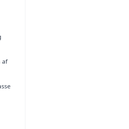
g
 af
asse