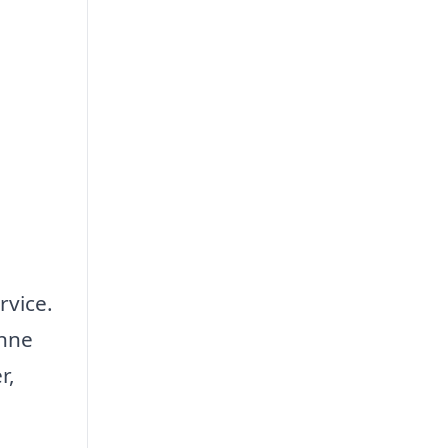
rvice.
enne
r,