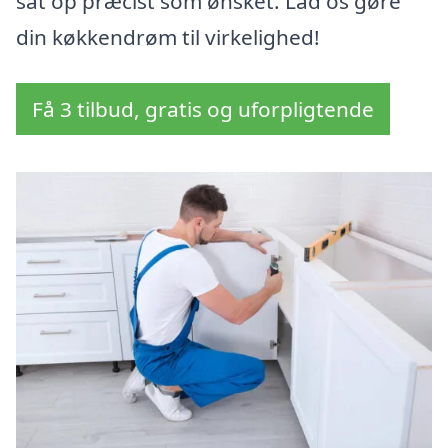
sat op præcist som ønsket. Lad os gøre
din køkkendrøm til virkelighed!
Få 3 tilbud, gratis og uforpligtende