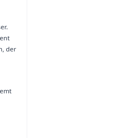
er.
rent
n, der
nemt