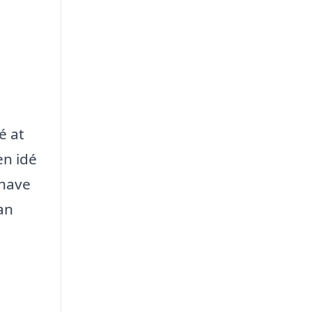
é at
en idé
 have
an