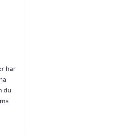
er har
rma
n du
irma