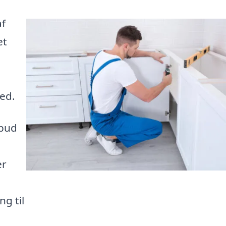
af
et
ed.
lbud
er
g til