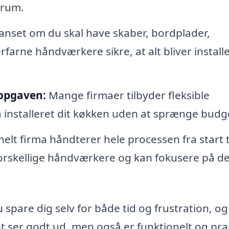
 rum.
nset om du skal have skaber, bordplader,
farne håndværkere sikre, at alt bliver install
nsopgaven:
Mange firmaer tilbyder fleksible
å installeret dit køkken uden at sprænge budg
elt firma håndterer hele processen fra start t
 forskellige håndværkere og kan fokusere på de
pare dig selv for både tid og frustration, og
ot ser godt ud, men også er funktionelt og prak