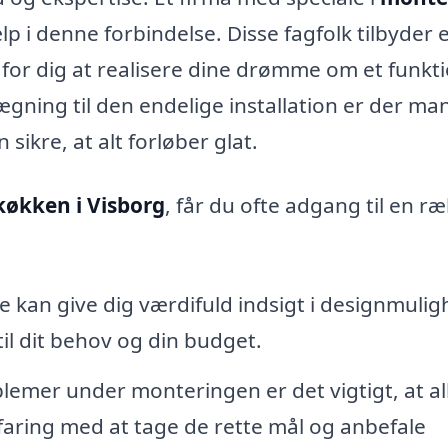
lp i denne forbindelse. Disse fagfolk tilbyder 
re for dig at realisere dine drømme om et funkt
ægning til den endelige installation er der ma
sikre, at alt forløber glat.
køkken i Visborg
, får du ofte adgang til en r
 kan give dig værdifuld indsigt i designmulig
til dit behov og din budget.
emer under monteringen er det vigtigt, at al
rfaring med at tage de rette mål og anbefale