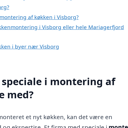
org?
montering af køkken i Visborg?
kkenmontering i Visborg eller hele Mariagerfjord
økken i byer nær Visborg
speciale i montering af
pe med?
monteret et nyt køkken, kan det være en
og ekspertise. Et firma med speciale i
monte