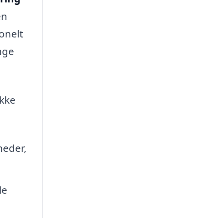
en
ionelt
nge
ække
heder,
le