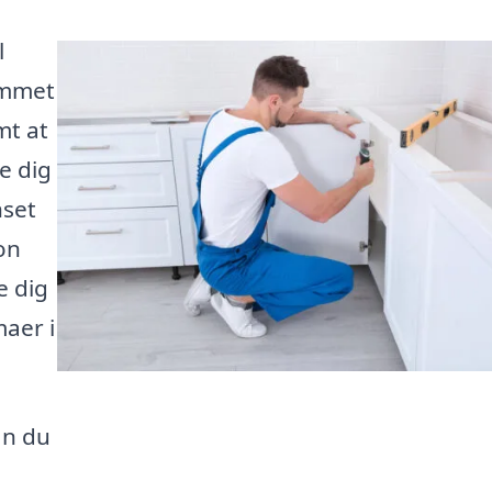
l
ommet
mt at
e dig
nset
on
e dig
maer i
an du