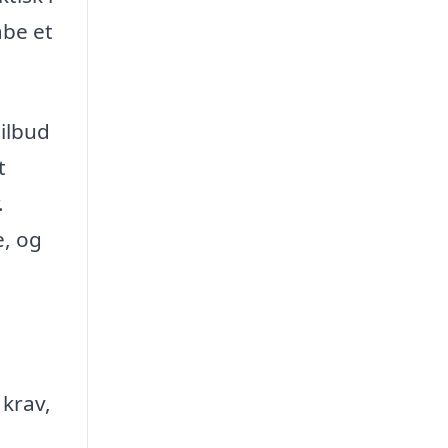
abe et
ilbud
t
.
e, og
 krav,