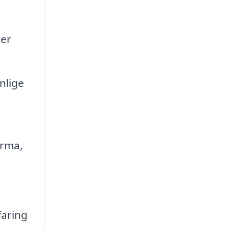
rer
nlige
irma,
faring