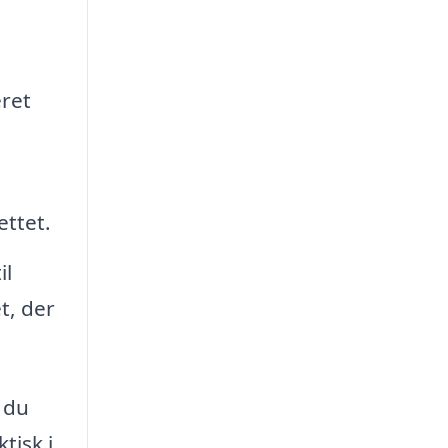
eret
ettet.
il
t, der
 du
tisk i