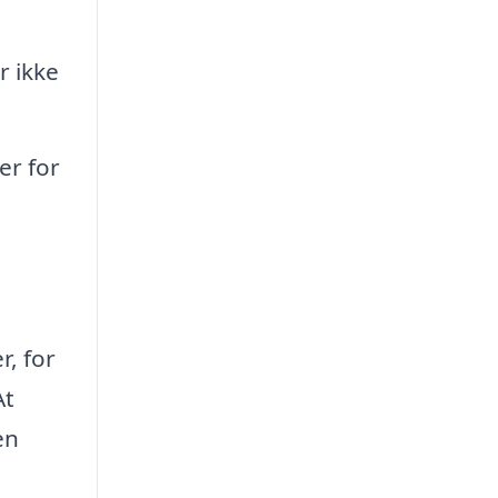
r ikke
er for
r, for
At
en