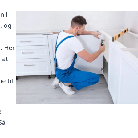
n i
, og
t. Her
 at
n
 til
e
Så