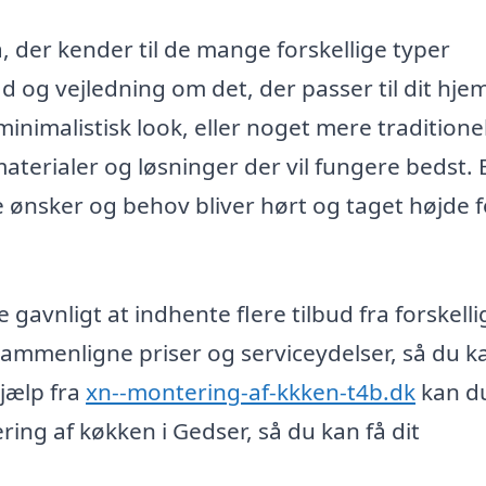
a, der kender til de mange forskellige typer
åd og vejledning om det, der passer til dit hje
imalistisk look, eller noget mere traditionel
aterialer og løsninger der vil fungere bedst. 
ne ønsker og behov bliver hørt og taget højde f
gavnligt at indhente flere tilbud fra forskelli
 sammenligne priser og serviceydelser, så du k
jælp fra
xn--montering-af-kkken-t4b.dk
kan d
ring af køkken i Gedser, så du kan få dit