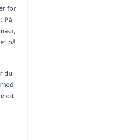
er for
. På
rmaer,
ret på
ør du
g med
e dit