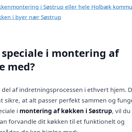
køkkenmontering i Søstrup eller hele Holbæk komm
økken i byer nær Søstrup
speciale i montering af
pe med?
 del af indretningsprocessen i ethvert hjem. 
at sikre, at alt passer perfekt sammen og fung
ciale i
montering af køkken i Søstrup
, vil du
an forvandle dit køkken til et funktionelt og
mråder, de kan hjælpe med: