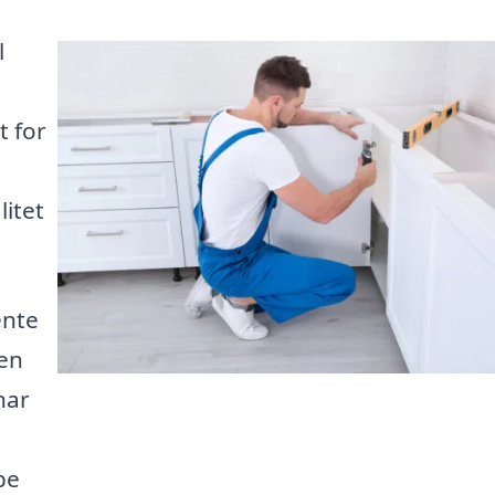
l
t for
itet
ente
den
har
pe