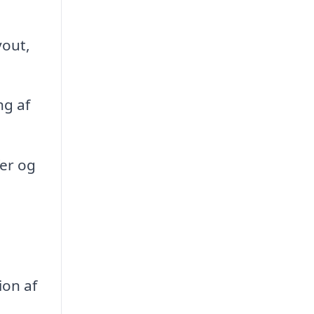
yout,
ng af
fer og
ion af