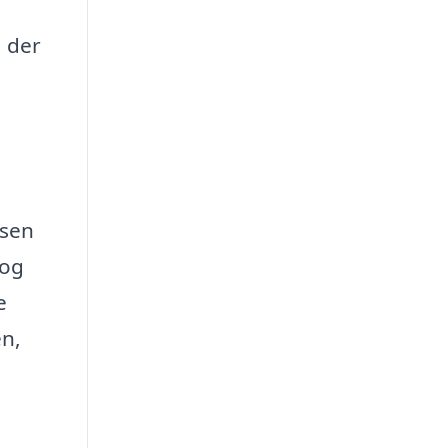
, der
ssen
 og
e
en,