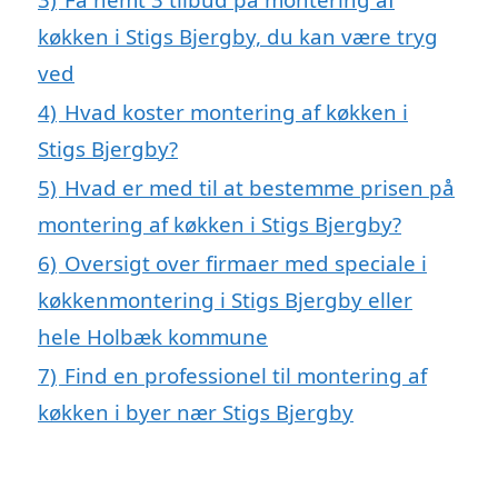
køkken i Stigs Bjergby, du kan være tryg
ved
4)
Hvad koster montering af køkken i
Stigs Bjergby?
5)
Hvad er med til at bestemme prisen på
montering af køkken i Stigs Bjergby?
6)
Oversigt over firmaer med speciale i
køkkenmontering i Stigs Bjergby eller
hele Holbæk kommune
7)
Find en professionel til montering af
køkken i byer nær Stigs Bjergby