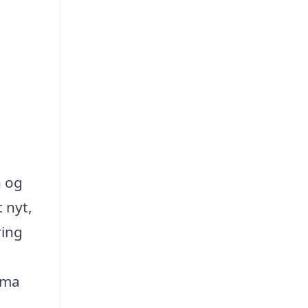
n og
 nyt,
ring
rma