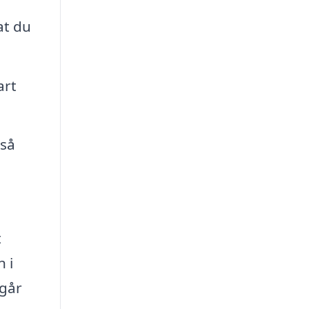
at du
art
 så
t
 i
dgår