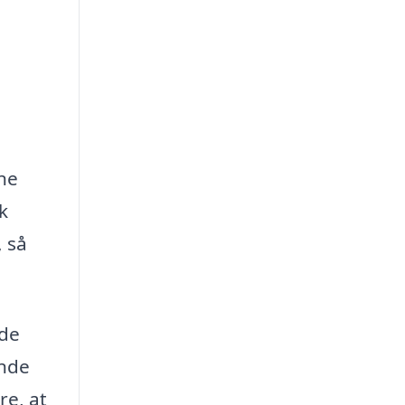
rne
k
, så
 de
ende
re, at