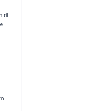
 til
ke
rm