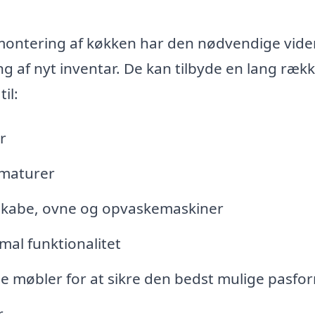
montering af køkken har den nødvendige viden
ng af nyt inventar. De kan tilbyde en lang ræk
il:
r
rmaturer
skabe, ovne og opvaskemaskiner
mal funktionalitet
de møbler for at sikre den bedst mulige pasfo
r