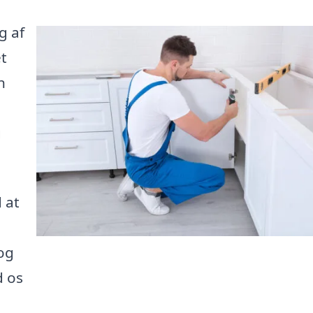
g af
t
n
g
 at
og
d os