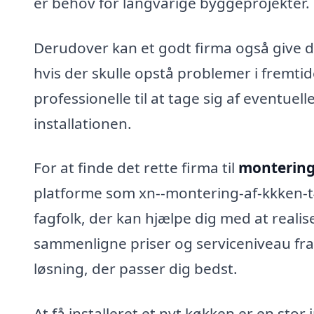
er behov for langvarige byggeprojekter.
Derudover kan et godt firma også give di
hvis der skulle opstå problemer i fremtid
professionelle til at tage sig af eventuel
installationen.
For at finde det rette firma til
montering 
platforme som xn--montering-af-kkken-t4b
fagfolk, der kan hjælpe dig med at real
sammenligne priser og serviceniveau fra 
løsning, der passer dig bedst.
At få installeret et nyt køkken er en stor 