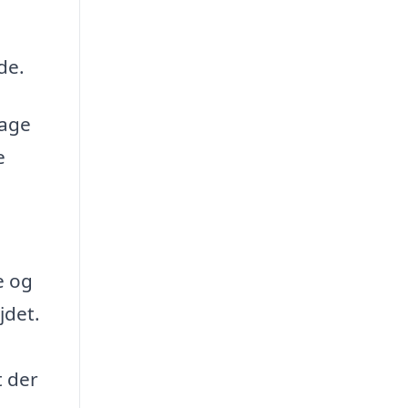
de.
rage
e
n
e og
jdet.
t der