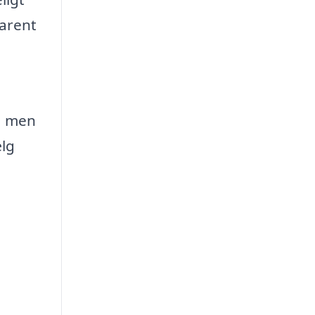
farent
e, men
ælg