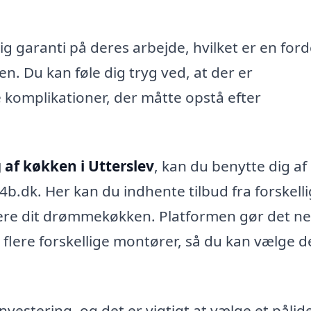
g garanti på deres arbejde, hvilket er en ford
en. Du kan føle dig tryg ved, at der er
le komplikationer, der måtte opstå efter
af køkken i Utterslev
, kan du benytte dig af
.dk. Her kan du indhente tilbud fra forskell
isere dit drømmekøkken. Platformen gør det n
flere forskellige montører, så du kan vælge 
investering, og det er vigtigt at vælge et pålide