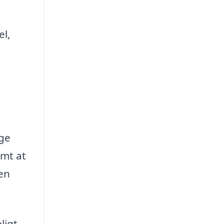
el,
ige
emt at
den
ligt