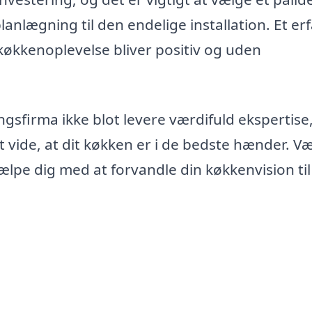
lanlægning til den endelige installation. Et er
 køkkenoplevelse bliver positiv og uden
ingsfirma ikke blot levere værdifuld ekspertis
 vide, at dit køkken er i de bedste hænder. V
lpe dig med at forvandle din køkkenvision til