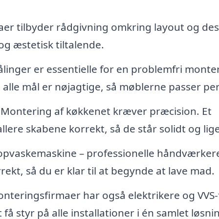
r tilbyder rådgivning omkring layout og des
og æstetisk tiltalende.
inger er essentielle for en problemfri monte
 alle mål er nøjagtige, så møblerne passer per
Montering af køkkenet kræver præcision. Et
allere skabene korrekt, så de står solidt og lige
 opvaskemaskine – professionelle håndværker
rekt, så du er klar til at begynde at lave mad.
eringsfirmaer har også elektrikere og VVS-
få styr på alle installationer i én samlet løsni