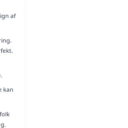
ign af
ring.
fekt.
.
e kan
folk
ng.