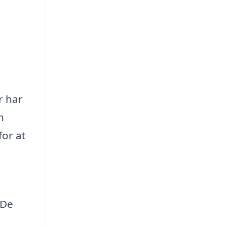
r har
n
for at
 De