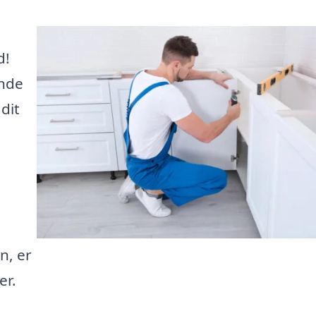
d!
inde
dit
n, er
er.