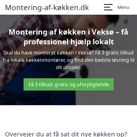
Montering-af-køkken.dk
Menu
Montering af køkken i Veksø – få
professionel hjælp lokalt
Skal du have monteret køkken i Veksø? Få 3 gratis tilbud
fra lokale køkkenmontører, og find den bedste løsning til
dit projekt.
Få 3 tilbud, gratis og uforpligtende
Overvejer du at få sat dit nye køkken op?