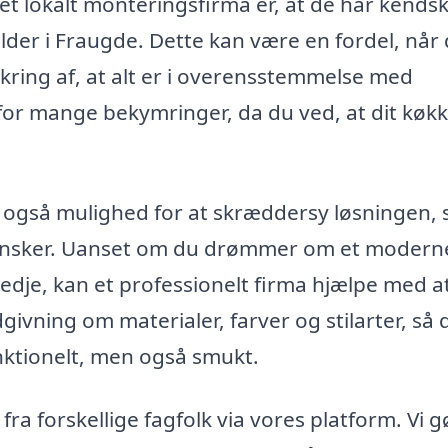
 lokalt monteringsfirma er, at de har kendska
der i Fraugde. Dette kan være en fordel, når 
ikring af, at alt er i overensstemmelse med
or mange bekymringer, da du ved, at dit køkk
r også mulighed for at skræddersy løsningen, 
g ønsker. Uanset om du drømmer om et modern
tredje, kan et professionelt firma hjælpe med a
dgivning om materialer, farver og stilarter, så 
nktionelt, men også smukt.
ra forskellige fagfolk via vores platform. Vi g