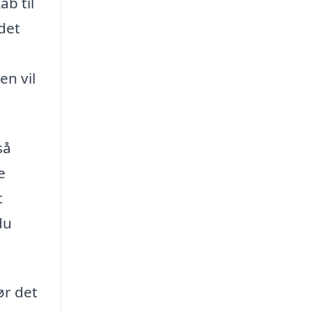
b til
det
en vil
så
e
t
du
ør det