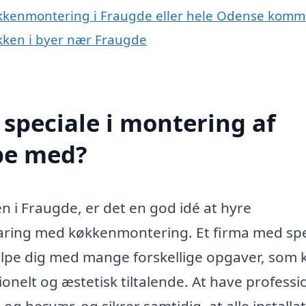
køkkenmontering i Fraugde eller hele Odense kom
økken i byer nær Fraugde
speciale i montering af
pe med?
n i Fraugde, er det en god idé at hyre
faring med køkkenmontering. Et firma med spe
hjælpe dig med mange forskellige opgaver, som 
ionelt og æstetisk tiltalende. At have professi
 og besvær, og sikrer samtidig, at alle installa