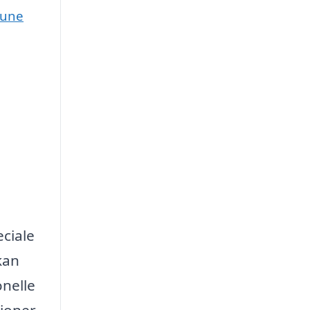
mune
ciale
kan
onelle
tioner