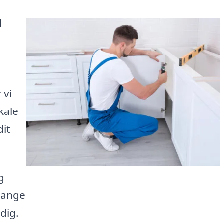
l
 vi
kale
dit
g
mange
dig.