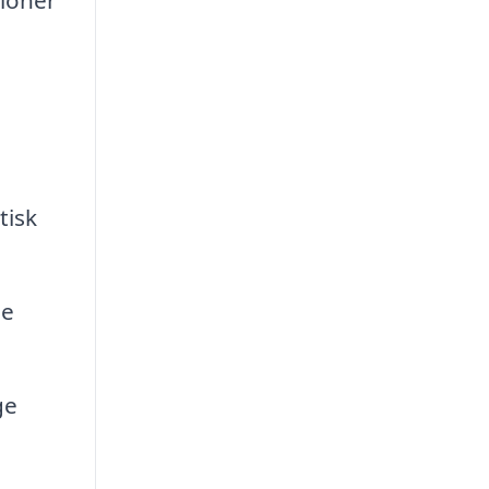
tisk
ne
ge