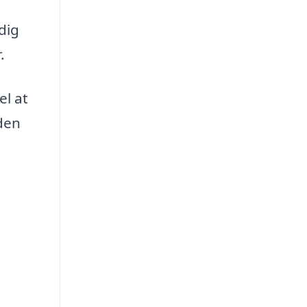
dig
.
el at
 den