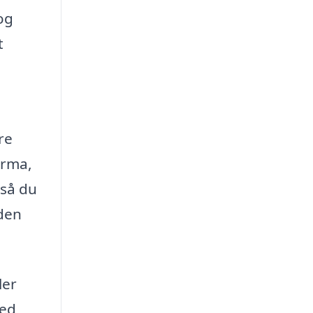
og
t
re
irma,
 så du
 den
ler
ved