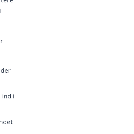
l
ør
eder
ind i
andet