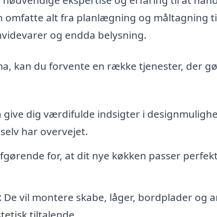
an omfatte alt fra planlægning og måltagning ti
 hvidevarer og endda belysning.
ma, kan du forvente en række tjenester, der g
 give dig værdifulde indsigter i designmuligh
selv har overvejet.
gørende for, at dit nye køkken passer perfekt 
:
De vil montere skabe, låger, bordplader og 
tetisk tiltalende.