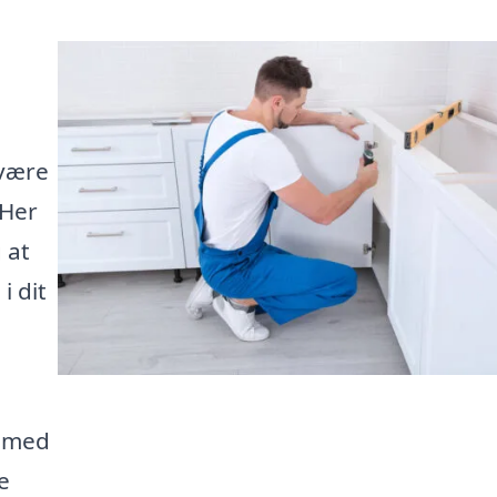
e
 være
 Her
 at
i dit
d med
e