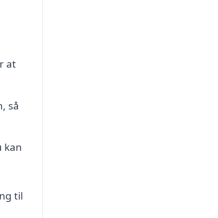
r at
, så
u kan
g til