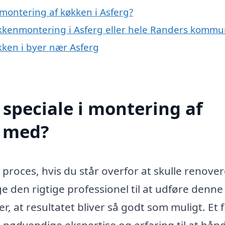
montering af køkken i Asferg?
økkenmontering i Asferg eller hele Randers komm
økken i byer nær Asferg
speciale i montering af
e med?
 proces, hvis du står overfor at skulle renover
lge den rigtige professionel til at udføre denne
r, at resultatet bliver så godt som muligt. Et 
nødvendige ekspertise og erfaring til at hån