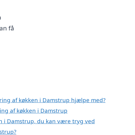
a
an få
ering af køkken i Damstrup hjælpe med?
ring af køkken i Damstrup
n i Damstrup, du kan være tryg ved
strup?