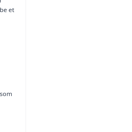
abe et
r som