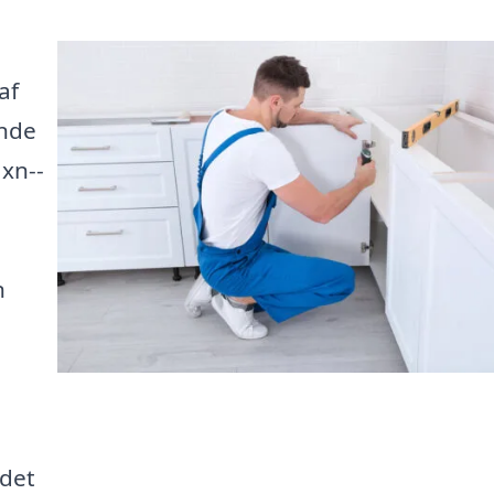
af
nde
xn--
n
 det