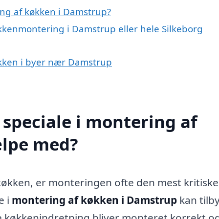
ng af køkken i Damstrup?
økkenmontering i Damstrup eller hele Silkeborg
økken i byer nær Damstrup
speciale i montering af
ælpe med?
 køkken, er monteringen ofte den mest kritiske
e i
montering af køkken i Damstrup
kan tilb
nye køkkenindretning bliver monteret korrekt o