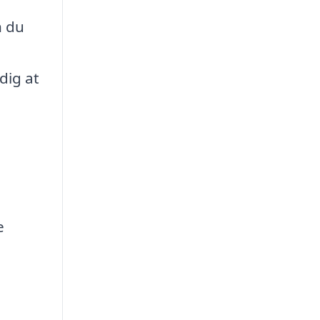
n du
dig at
e