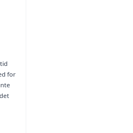
ltid
ed for
ente
 det