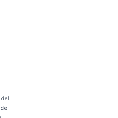
 del
yde
g