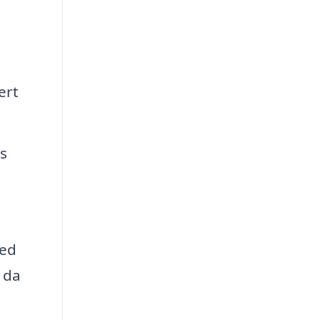
ert
ds
ved
, da