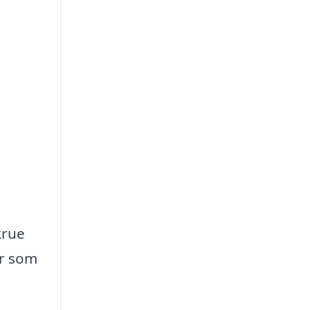
krue
er som