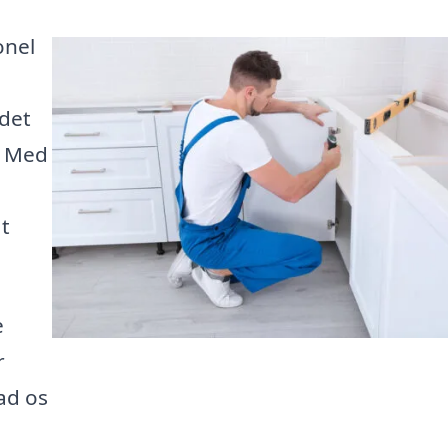
onel
det
. Med
at
e
r
ad os