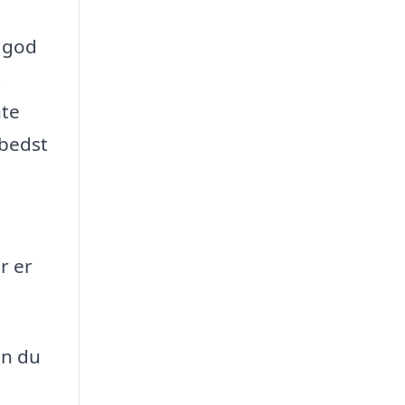
n god
t
nte
 bedst
r er
an du