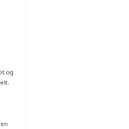
ot og
elt.
den