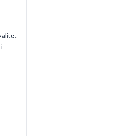
alitet
i