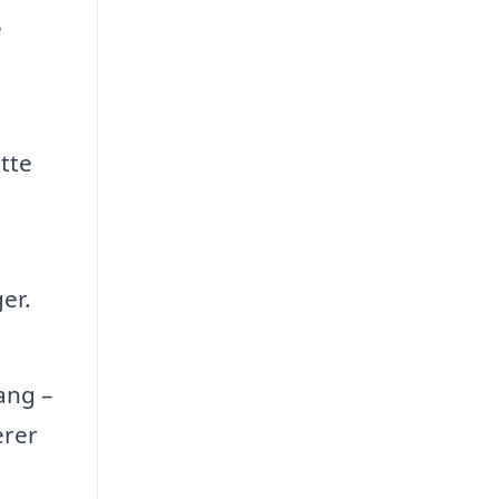
e
tte
er.
ang –
erer