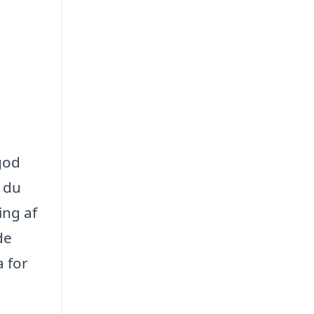
 god
m du
ing af
de
a for