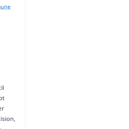
mmune
il
ot
er
ision,
.