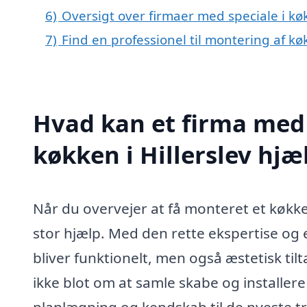
6)
Oversigt over firmaer med speciale i kø
7)
Find en professionel til montering af kø
Hvad kan et firma med 
køkken i Hillerslev hj
Når du overvejer at få monteret et køkken 
stor hjælp. Med den rette ekspertise og e
bliver funktionelt, men også æstetisk til
ikke blot om at samle skabe og installer
planlægning og kendskab til de nyeste t