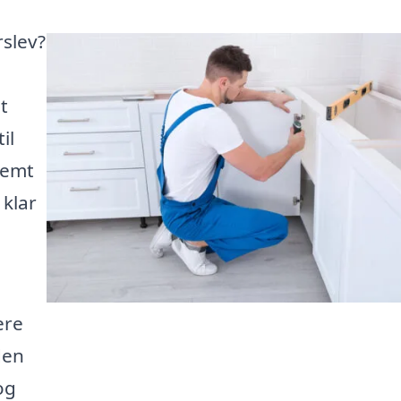
rslev?
t
il
nemt
 klar
ere
den
og