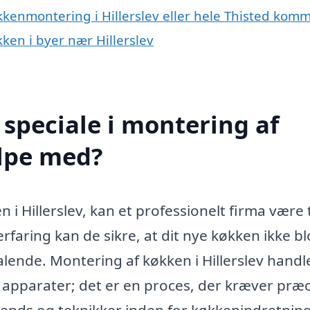
kkenmontering i Hillerslev eller hele Thisted ko
kken i byer nær Hillerslev
speciale i montering af
ælpe med?
i Hillerslev, kan et professionelt firma være t
rfaring kan de sikre, at dit nye køkken ikke bl
talende. Montering af køkken i Hillerslev handl
e apparater; det er en proces, der kræver præc
rends og teknikker inden for køkkenindretning