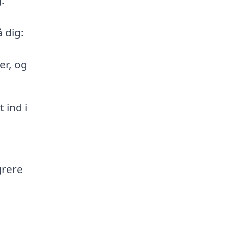
 dig:
er, og
 ind i
grere