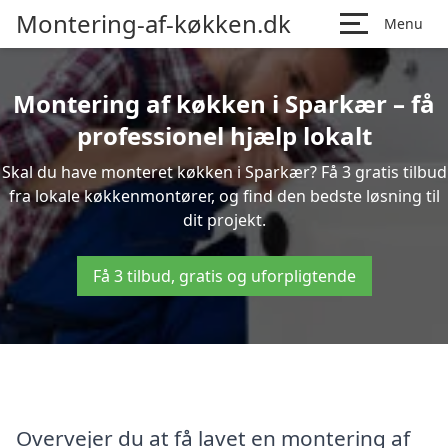
Montering-af-køkken.dk
Menu
Montering af køkken i Sparkær – få
professionel hjælp lokalt
Skal du have monteret køkken i Sparkær? Få 3 gratis tilbud
fra lokale køkkenmontører, og find den bedste løsning til
dit projekt.
Få 3 tilbud, gratis og uforpligtende
Overvejer du at få lavet en montering af