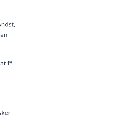
Andst,
kan
at få
sker