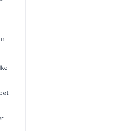
an
lke
 det
er