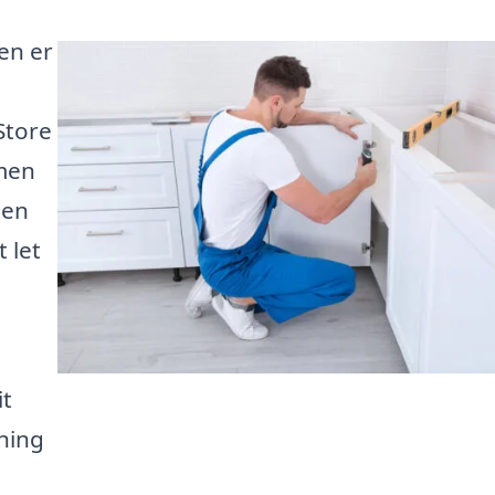
en er
Store
men
den
 let
it
ning