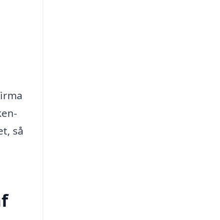
firma
ken-
t, så
f