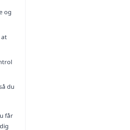
e og
 at
ntrol
så du
u får
dig