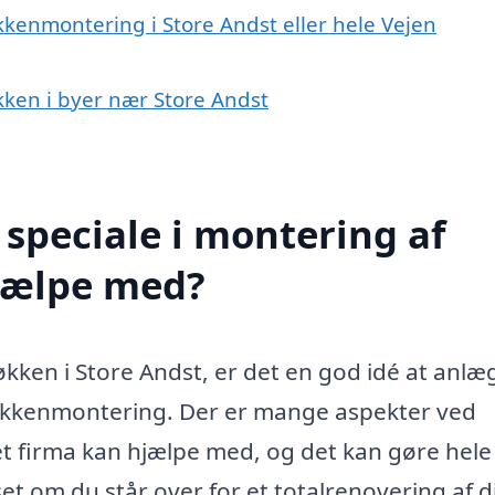
kkenmontering i Store Andst eller hele Vejen
økken i byer nær Store Andst
speciale i montering af
hjælpe med?
økken i Store Andst, er det en god idé at anl
køkkenmontering. Der er mange aspekter ved
et firma kan hjælpe med, og det kan gøre hele
set om du står over for et totalrenovering af d