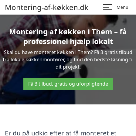
Montering-af-køkken.dk
Menu
Montering af køkken i Them – få
professionel hjælp lokalt
Skal du have monteret køkken i Them? Få 3 gratis tilbud
fra lokale køkkenmontører, og find den bedste løsning til
dit projekt.
Få 3 tilbud, gratis og uforpligtende
Er du på udkig efter at få monteret et