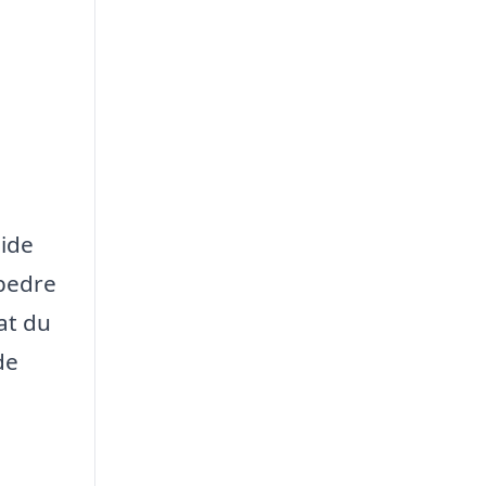
 ide
 bedre
at du
de