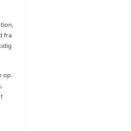
tion,
d fra
tidig
e op.
,
dt