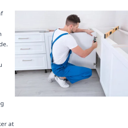
f
n
de.
u
og
er at