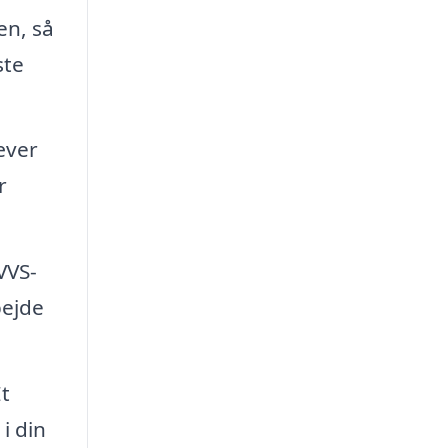
en, så
ste
æver
r
VVS-
bejde
t
i din