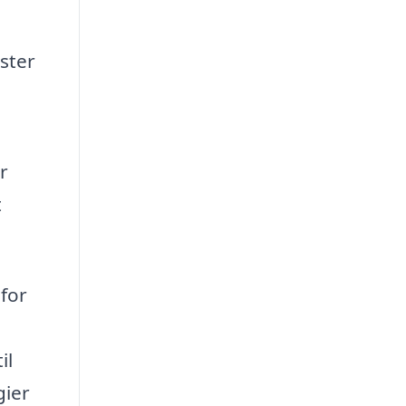
ster
r
t
 for
il
gier