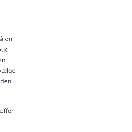
e
så en
lbud
en
 vælge
r den
æffer