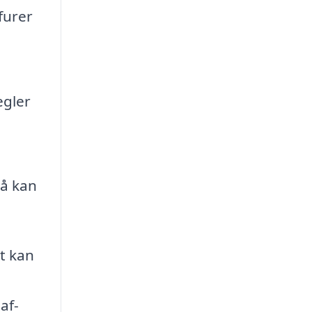
furer
egler
så kan
et kan
af-