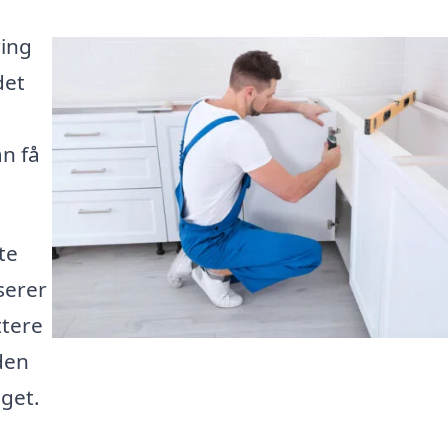
ring
det
e
an få
te
iserer
ttere
den
dget.