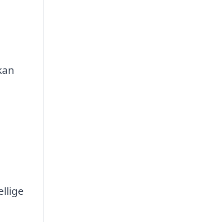
kan
llige