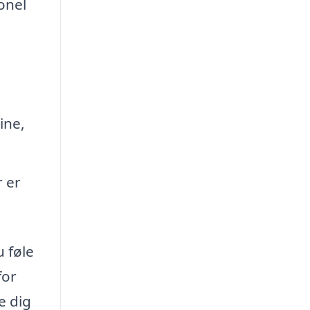
onel
.
ine,
r er
 føle
for
e dig