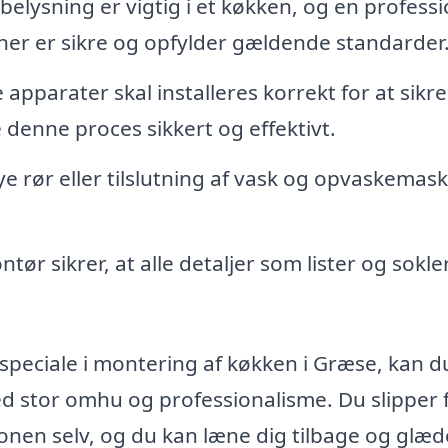
belysning er vigtig i et køkken, og en professi
ioner er sikre og opfylder gældende standarder
e apparater skal installeres korrekt for at sikre
denne proces sikkert og effektivt.
e rør eller tilslutning af vask og opvaskemask
ør sikrer, at alle detaljer som lister og sokle
peciale i montering af køkken i Græse, kan du
med stor omhu og professionalisme. Du slipper 
ionen selv, og du kan læne dig tilbage og glæd