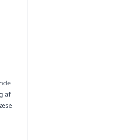
ende
g af
ræse
r