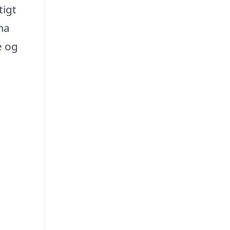
tigt
ma
e og