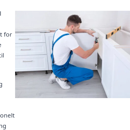
l
t for
e
il
g
onelt
ing