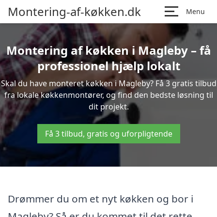
Montering-af-køkken.dk
Menu
Montering af køkken i Magleby – få
professionel hjælp lokalt
Skal du have monteret køkken i Magleby? Få 3 gratis tilbud
fra lokale køkkenmontører, og find den bedste løsning til
dit projekt.
Få 3 tilbud, gratis og uforpligtende
Drømmer du om et nyt køkken og bor i
Magleby? Så er du kommet til det rette