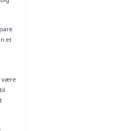
spare
an et
u være
il
t
e