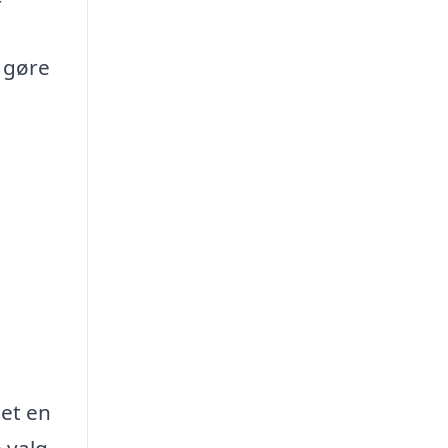
t gøre
det en
 valg