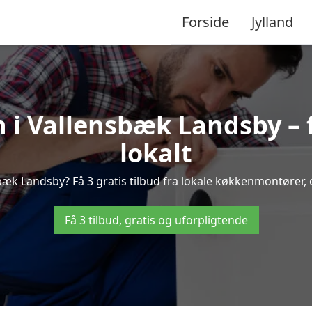
Forside
Jylland
 i Vallensbæk Landsby – f
lokalt
k Landsby? Få 3 gratis tilbud fra lokale køkkenmontører, og
Få 3 tilbud, gratis og uforpligtende