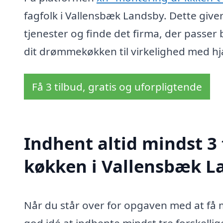
fagfolk i Vallensbæk Landsby. Dette give
tjenester og finde det firma, der passer b
dit drømmekøkken til virkelighed med hjæ
Få 3 tilbud, gratis og uforpligtende
Indhent altid mindst 3
køkken i Vallensbæk L
Når du står over for opgaven med at få 
god idé at indhente mindst tre forskellig