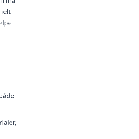
firma
nelt
ælpe
 både
ialer,