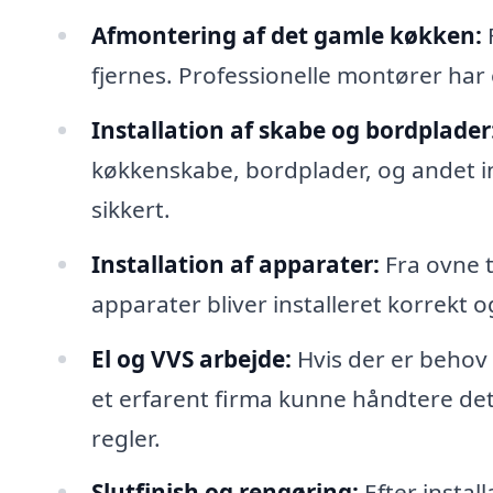
Afmontering af det gamle køkken:
F
fjernes. Professionelle montører har e
Installation af skabe og bordplader
køkkenskabe, bordplader, og andet inve
sikkert.
Installation af apparater:
Fra ovne ti
apparater bliver installeret korrekt 
El og VVS arbejde:
Hvis der er behov f
et erfarent firma kunne håndtere de
regler.
Slutfinish og rengøring:
Efter instal