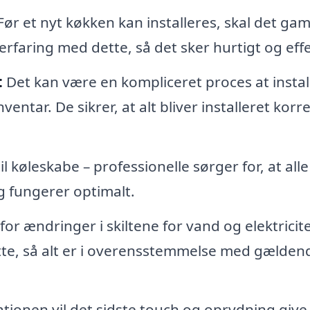
ør et nyt køkken kan installeres, skal det gam
rfaring med dette, så det sker hurtigt og effe
:
Det kan være en kompliceret proces at instal
ntar. De sikrer, at alt bliver installeret korr
l køleskabe – professionelle sørger for, at alle
og fungerer optimalt.
or ændringer i skiltene for vand og elektricitet
tte, så alt er i overensstemmelse med gælden
lationen vil det sidste touch og oprydning give