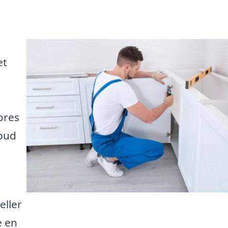
et
ores
lbud
ller
e en