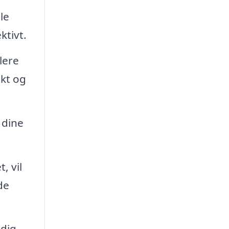
le
ktivt.
lere
ekt og
 dine
, vil
de
 dig