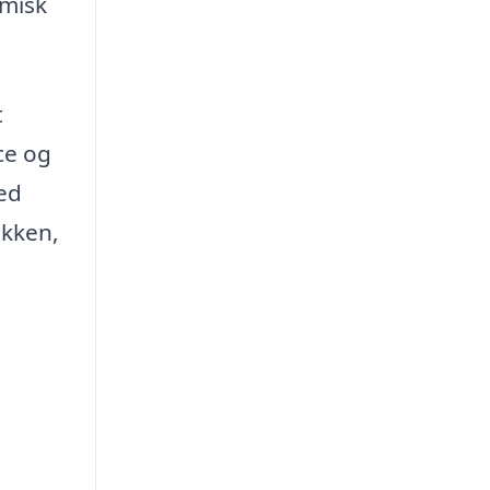
omisk
t
ce og
med
økken,