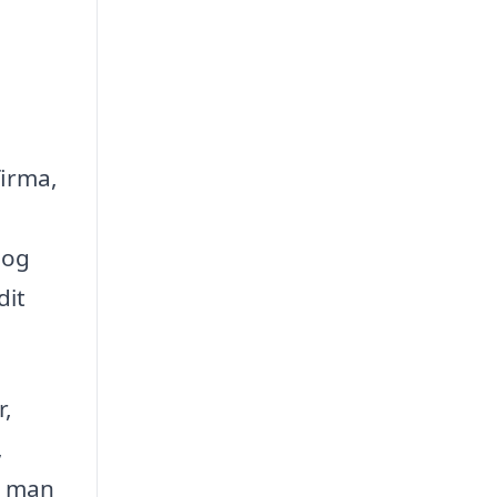
firma,
 og
dit
r,
,
r man