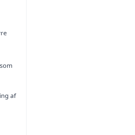
yre
, som
ing af