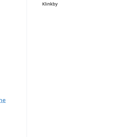
Klinkby
une