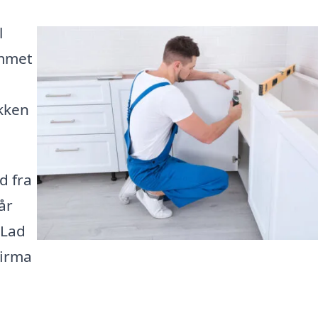
l
ommet
økken
d fra
år
 Lad
firma