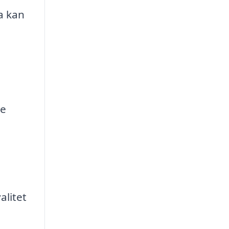
a kan
te
alitet