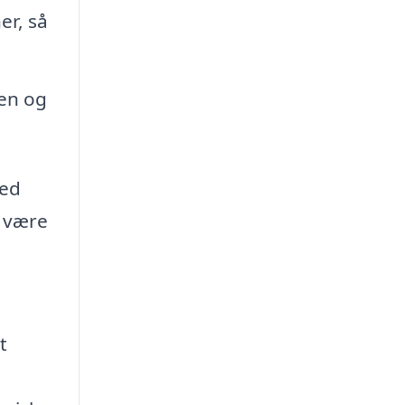
er, så
ken og
med
l være
t