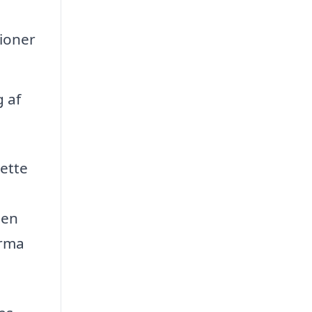
tioner
g af
rette
 en
irma