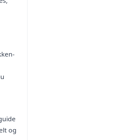
es,
kken-
du
 guide
elt og