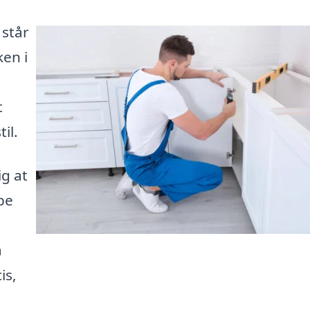
står
en i
t
il.
ig at
pe
å
is,